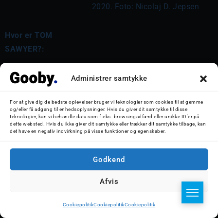
2020. Foto: Nicolaj D. Jepsen
Hvor er TOM
SAWYER?:
Administrer samtykke
For at give dig de bedste oplevelser bruger vi teknologier som cookies til at gemme
og/eller få adgang til enhedsoplysninger. Hvis du giver dit samtykke til disse
Del artikel
teknologier, kan vi behandle data som f.eks. browsingadfærd eller unikke ID'er på
dette websted. Hvis du ikke giver dit samtykke eller trækker dit samtykke tilbage, kan
det have en negativ indvirkning på visse funktioner og egenskaber.
Godkend
Afvis
Cookiepolitik
Cookiepolitik
Cookiepolitik