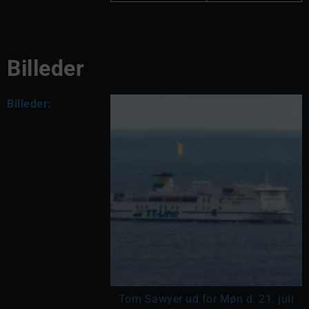
Billeder
Billeder:
Tom Sawyer ud for Møn d. 21. juli