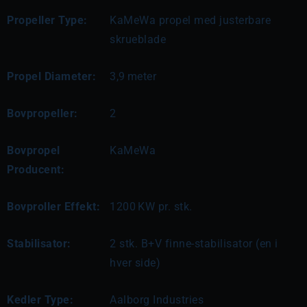
Propeller Type:
KaMeWa propel med justerbare
skrueblade
Propel Diameter:
3,9
meter
Bovpropeller:
2
Bovpropel
KaMeWa
Producent:
Bovproller Effekt:
1200
KW pr. stk.
Stabilisator:
2 stk. B+V finne-stabilisator (en i
hver side)
Kedler Type:
Aalborg Industries