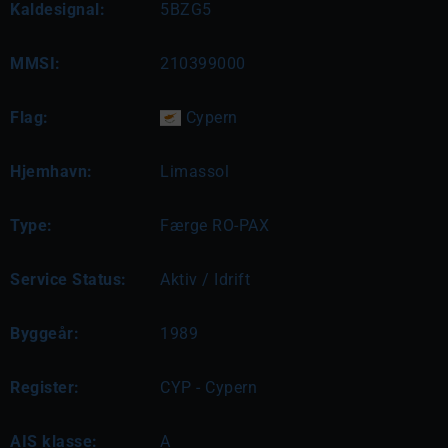
Kaldesignal:
5BZG5
MMSI:
210399000
Flag:
Cypern
Hjemhavn:
Limassol
Type:
Færge RO-PAX
Service Status:
Aktiv / Idrift
Byggeår:
1989
Register:
CYP - Cypern
AIS klasse:
A