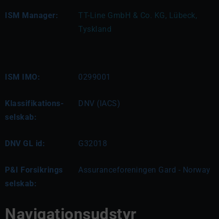
ISM Manager:
TT-Line GmbH & Co. KG, Lübeck, 
Tyskland
ISM IMO:
0299001
Klassifikations-
DNV (IACS)
selskab:
DNV GL id:
G32018
P&I Forsikrings
Assuranceforeningen Gard - Norway
selskab:
Navigationsudstyr