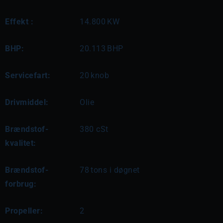
Effekt :
14.800
KW
BHP:
20.113
BHP
Servicefart:
20
knob
Drivmiddel:
Olie
Brændstof-
380 cSt
kvalitet:
Brændstof-
78
tons i døgnet
forbrug:
Propeller:
2