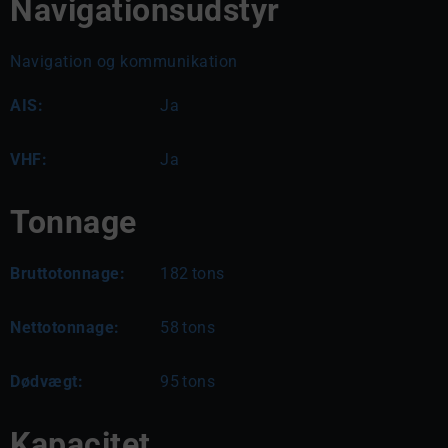
Navigationsudstyr
Navigation og kommunikation
AIS:
Ja
VHF:
Ja
Tonnage
Bruttotonnage:
182
tons
Nettotonnage:
58
tons
Dødvægt:
95
tons
Kapacitet