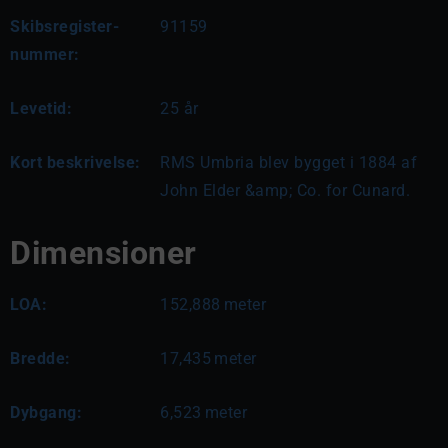
Skibsregister-
91159
nummer:
Levetid:
25 år
Kort beskrivelse:
RMS Umbria blev bygget i 1884 af 
John Elder &amp; Co. for Cunard.
Dimensioner
LOA:
152,888
meter
Bredde:
17,435
meter
Dybgang:
6,523
meter