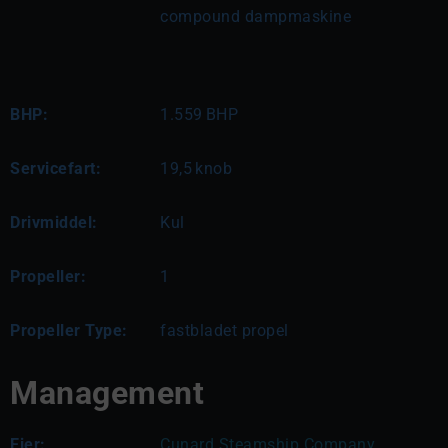
compound dampmaskine
BHP:
1.559
BHP
Servicefart:
19,5
knob
Drivmiddel:
Kul
Propeller:
1
Propeller Type:
fastbladet propel
Management
Ejer:
Cunard Steamship Company, 