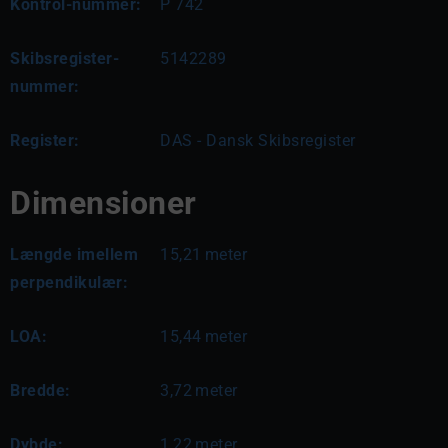
Kontrol-nummer:
P 742
Skibsregister-
5142289
nummer:
Register:
DAS - Dansk Skibsregister
Dimensioner
Længde imellem
15,21
meter
perpendikulær:
LOA:
15,44
meter
Bredde:
3,72
meter
Dybde:
1,22
meter