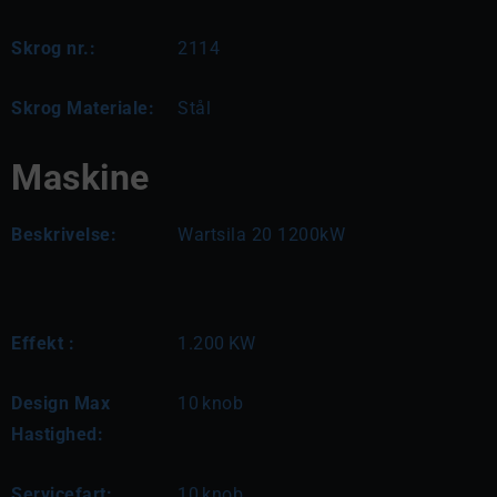
Skrog nr.:
2114
Skrog Materiale:
Stål
Maskine
Beskrivelse:
Wartsila 20 1200kW
Effekt :
1.200
KW
Design Max
10
knob
Hastighed:
Servicefart:
10
knob