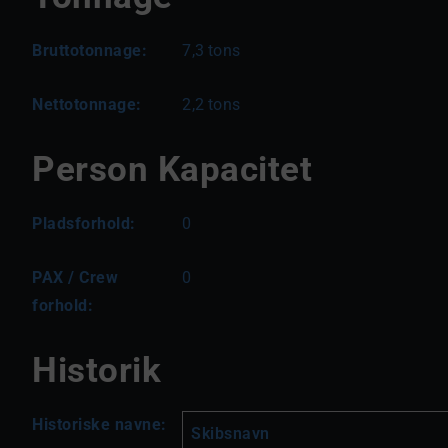
Bruttotonnage:
7,3
tons
Nettotonnage:
2,2
tons
Person Kapacitet
Pladsforhold:
0
PAX / Crew
0
forhold:
Historik
Historiske navne:
Skibsnavn