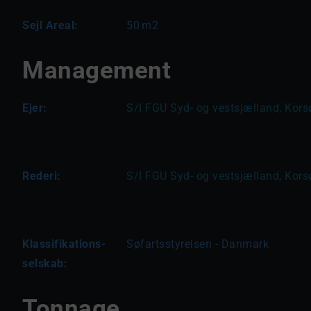
Sejl Areal:
50
m2
Management
Ejer:
S/I FGU Syd- og vestsjælland, Kor
Rederi:
S/I FGU Syd- og vestsjælland, Kor
Klassifikations-
Søfartsstyrelsen - Danmark
selskab:
Tonnage