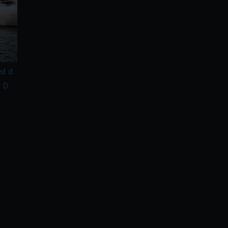
d d.
 D.