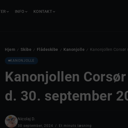
TER
TER
INFO
INFO
KONTAKT
KONTAKT
Hjem
Skibe
Flådeskibe
Kanonjolle
Kanonjollen Corsør 
/
/
/
/
KANONJOLLE
Kanonjollen Corsør
d. 30. september 
Nicolaj D.
30 september, 2024
Et minuts læsning