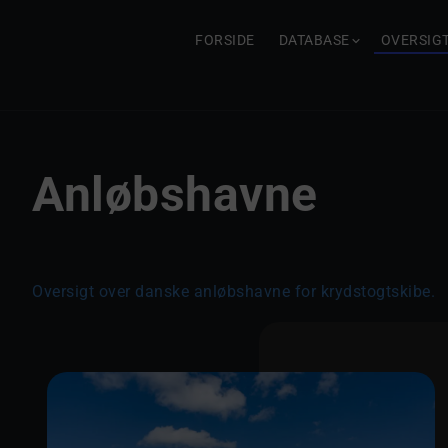
FORSIDE
DATABASE
OVERSIG
Anløbshavne
Oversigt over danske anløbshavne for krydstogtskibe.