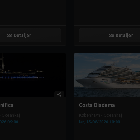
Se Detaljer
Se Detaljer
share
ifica
Costa Diadema
- Oceankaj
København - Oceankaj
2026 09:00
lør, 15/08/2026 10:00