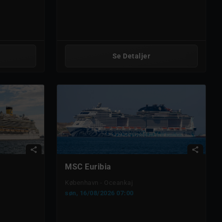
Se Detaljer
share
share
MSC Euribia
København - Oceankaj
søn, 16/08/2026 07:00