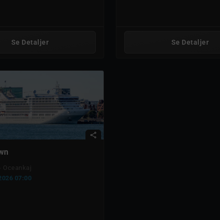
Se Detaljer
Se Detaljer
share
awn
- Oceankaj
/2026 07:00