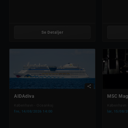
Se Detaljer
share
AIDAdiva
MSC Magn
København - Oceankaj
København 
fre, 14/08/2026 14:00
lør, 15/08/