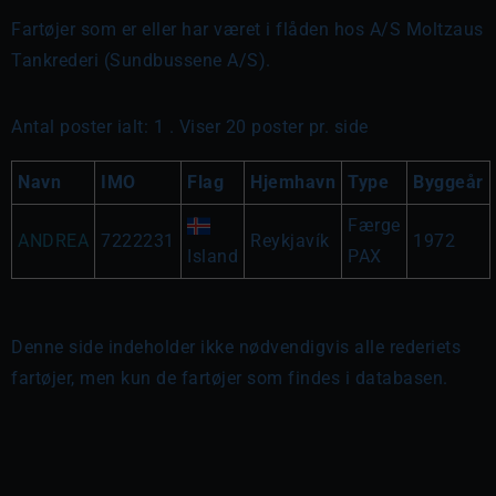
Fartøjer som er eller har været i flåden hos A/S Moltzaus
Tankrederi (Sundbussene A/S).
Antal poster ialt: 1 . Viser 20 poster pr. side
Navn
IMO
Flag
Hjemhavn
Type
Byggeår
Færge
ANDREA
7222231
Reykjavík
1972
Island
PAX
Denne side indeholder ikke nødvendigvis alle rederiets
fartøjer, men kun de fartøjer som findes i databasen.