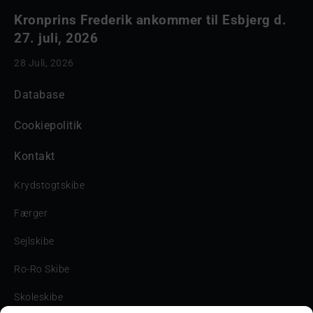
Kronprins Frederik ankommer til Esbjerg d.
27. juli, 2026
28 Juli, 2026
Database
Cookiepolitik
Kontakt
Krydstogtskibe
Færger
Sejlskibe
Ro-Ro Skibe
Skoleskibe