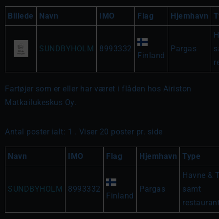
Billede
Navn
IMO
Flag
Hjemhavn
T
H
SUNDBYHOLM
8993332
Pargas
s
Finland
r
Fartøjer som er eller har været i flåden hos Airiston
Matkailukeskus Oy.
Antal poster ialt: 1 . Viser 20 poster pr. side
Navn
IMO
Flag
Hjemhavn
Type
Havne & 
SUNDBYHOLM
8993332
Pargas
samt
Finland
restauran