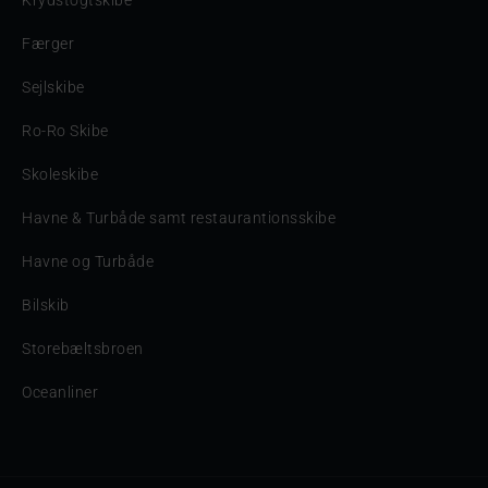
Krydstogtskibe
Færger
Sejlskibe
Ro-Ro Skibe
Skoleskibe
Havne & Turbåde samt restaurantionsskibe
Havne og Turbåde
Bilskib
Storebæltsbroen
Oceanliner