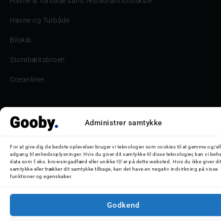
Havne & Turbåde samt restaurantionsskibe
Havne og Turbåde
Bilskib
Storebæltsbroen
Oceanliner
Administrer samtykke
© 2026 Nicolaj D. Jepsen - Gooby.dk
For at give dig de bedste oplevelser bruger vi teknologier som cookies til at gemme og/ell
adgang til enhedsoplysninger. Hvis du giver dit samtykke til disse teknologier, kan vi beh
data som f.eks. browsingadfærd eller unikke ID'er på dette websted. Hvis du ikke giver di
samtykke eller trækker dit samtykke tilbage, kan det have en negativ indvirkning på visse
funktioner og egenskaber.
Godkend