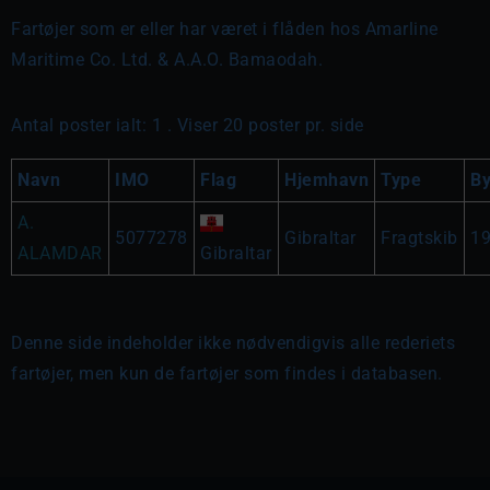
Fartøjer som er eller har været i flåden hos Amarline
Maritime Co. Ltd. & A.A.O. Bamaodah.
Antal poster ialt: 1 . Viser 20 poster pr. side
Navn
IMO
Flag
Hjemhavn
Type
B
A.
5077278
Gibraltar
Fragtskib
1
ALAMDAR
Gibraltar
Denne side indeholder ikke nødvendigvis alle rederiets
fartøjer, men kun de fartøjer som findes i databasen.