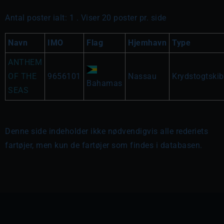
Antal poster ialt: 1 . Viser 20 poster pr. side
Navn
IMO
Flag
Hjemhavn
Type
ANTHEM
OF THE
9656101
Nassau
Krydstogtskib
Bahamas
SEAS
Denne side indeholder ikke nødvendigvis alle rederiets
fartøjer, men kun de fartøjer som findes i databasen.