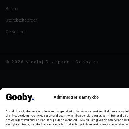
Bilskib
Storebæltsbroen
Oceanliner
© 2026 Nicolaj D. Jepsen - Gooby.dk
Administrer samtykke
For at give dig de bedste oplevelser bruger vi teknologier som cookies til at gemme og/el
til enhedsoplysninger. Hvis du giver dit samtykke til disse teknologier, kan vi behandle da
browsingadfærd eller unikke ID'er på dette websted. Hvis du ikke giver dit samtykke eller 
samtykke tilbage, kan det have en negativ indvirkning på visse funktioner og egenskaber.