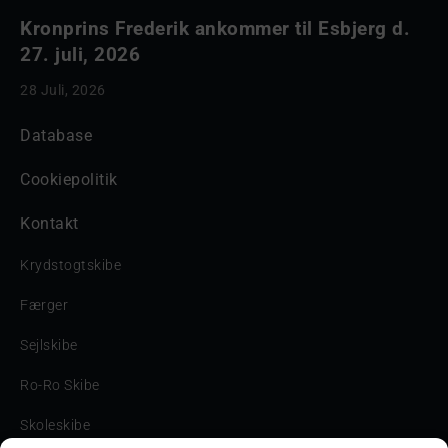
Kronprins Frederik ankommer til Esbjerg d.
27. juli, 2026
28 Juli, 2026
Database
Cookiepolitik
Kontakt
Krydstogtskibe
Færger
Sejlskibe
Ro-Ro Skibe
Skoleskibe