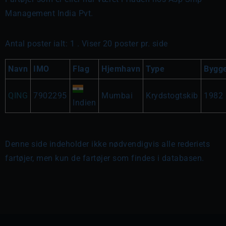
Management India Pvt.
Antal poster ialt: 1 . Viser 20 poster pr. side
Navn
IMO
Flag
Hjemhavn
Type
Bygg
QING
7902295
Mumbai
Krydstogtskib
1982
Indien
Denne side indeholder ikke nødvendigvis alle rederiets
fartøjer, men kun de fartøjer som findes i databasen.