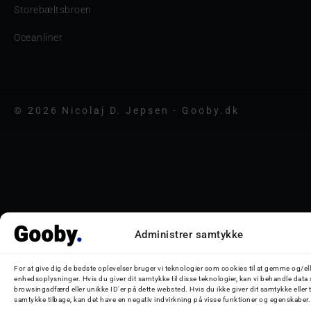
Storebæltsbroen
Oceanliner
© 2026 Nicolaj D. Jepsen - Gooby.dk
Administrer samtykke
For at give dig de bedste oplevelser bruger vi teknologier som cookies til at gemme og/ell
enhedsoplysninger. Hvis du giver dit samtykke til disse teknologier, kan vi behandle data
browsingadfærd eller unikke ID'er på dette websted. Hvis du ikke giver dit samtykke eller 
samtykke tilbage, kan det have en negativ indvirkning på visse funktioner og egenskaber.