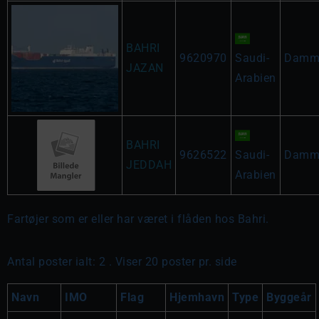
BAHRI
9620970
Saudi-
Dam
JAZAN
Arabien
BAHRI
9626522
Saudi-
Dam
JEDDAH
Arabien
Fartøjer som er eller har været i flåden hos Bahri.
Antal poster ialt: 2 . Viser 20 poster pr. side
Navn
IMO
Flag
Hjemhavn
Type
Byggeår