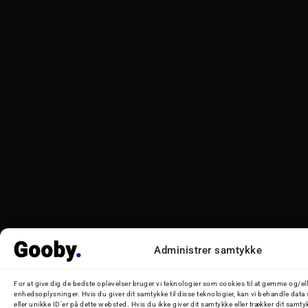
Administrer samtykke
For at give dig de bedste oplevelser bruger vi teknologier som cookies til at gemme og/ell
enhedsoplysninger. Hvis du giver dit samtykke til disse teknologier, kan vi behandle da
eller unikke ID'er på dette websted. Hvis du ikke giver dit samtykke eller trækker dit samty