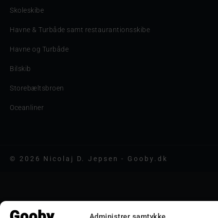
Skoleskibe
Havne & Turbåde samt restaurantionsskibe
Havne og Turbåde
Bilskib
Storebæltsbroen
Oceanliner
© 2026 Nicolaj D. Jepsen - Gooby.dk
Administrer samtykke