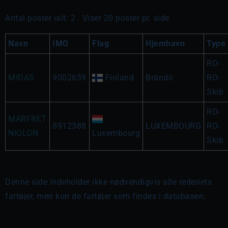
Antal poster ialt: 2 . Viser 20 poster pr. side
Navn
IMO
Flag
Hjemhavn
Type
RO-
MIDAS
9002659
Finland
Brändö
RO-
Skib
RO-
MARFRET
8912388
LUXEMBOURG
RO-
NIOLON
Luxembourg
Skib
Denne side indeholder ikke nødvendigvis alle rederiets
fartøjer, men kun de fartøjer som findes i databasen.