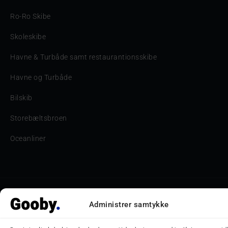
Ro-Ro Skibe
Skoleskibe
Havne & Turbåde samt restaurantionsskibe
Havne og Turbåde
Bilskib
Storebæltsbroen
Oceanliner
© 2026 Nicolaj D. Jepsen - Gooby.dk
Administrer samtykke