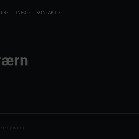
TER
INFO
KONTAKT
værn
iske søværn.