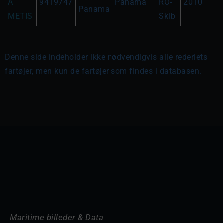
A
9419747
Panama
RO-
2010
Panama
METIS
Skib
Denne side indeholder ikke nødvendigvis alle rederiets
fartøjer, men kun de fartøjer som findes i databasen.
Maritime billeder & Data