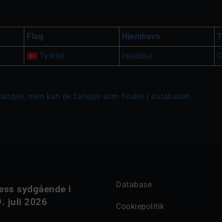
Flag
Hjemhavn
T
Tyrkiet
Istanbul
C
fartøjer, men kun de fartøjer som findes i databasen.
Database
ess sydgående i
. juli 2026
Cookiepolitik