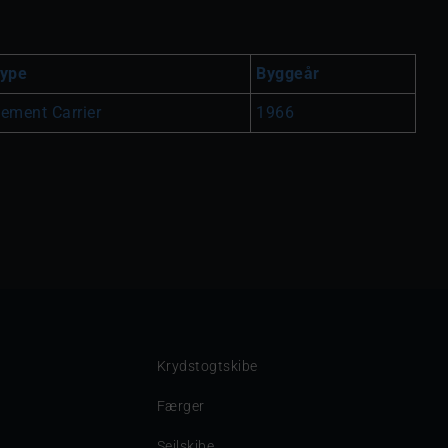
ype
Byggeår
ement Carrier
1966
Krydstogtskibe
Færger
Sejlskibe