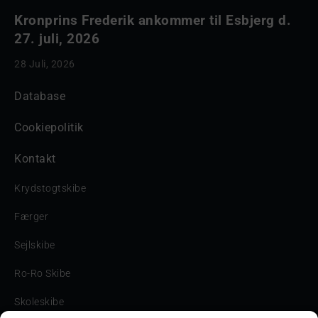
Kronprins Frederik ankommer til Esbjerg d.
27. juli, 2026
28 Juli, 2026
Database
Cookiepolitik
Kontakt
Krydstogtskibe
Færger
Sejlskibe
Ro-Ro Skibe
Skoleskibe