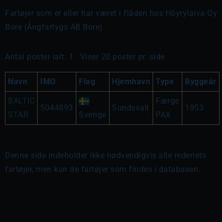
Fartøjer som er eller har været i flåden hos Höyrylaiva Oy
Bore (Ångfartygs AB Bore).
Antal poster ialt: 1 . Viser 20 poster pr. side
Navn
IMO
Flag
Hjemhavn
Type
Byggeår
BALTIC
Færge
5044893
Sundsvall
1953
STAR
Sverige
PAX
Denne side indeholder ikke nødvendigvis alle rederiets
fartøjer, men kun de fartøjer som findes i databasen.