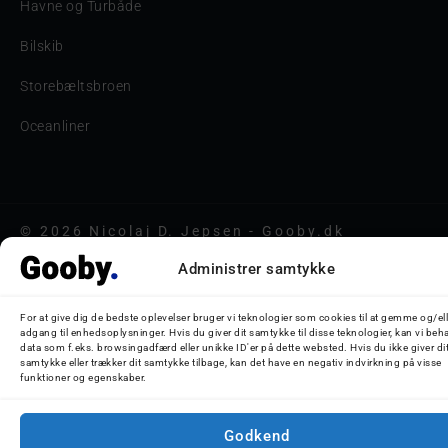
Havne og Turbåde
Bilskib
Storebæltsbroen
Oceanliner
© 2026 Nicolaj D. Jepsen - Gooby.dk
Administrer samtykke
For at give dig de bedste oplevelser bruger vi teknologier som cookies til at gemme og/ell
adgang til enhedsoplysninger. Hvis du giver dit samtykke til disse teknologier, kan vi beh
data som f.eks. browsingadfærd eller unikke ID'er på dette websted. Hvis du ikke giver di
samtykke eller trækker dit samtykke tilbage, kan det have en negativ indvirkning på visse
funktioner og egenskaber.
Godkend