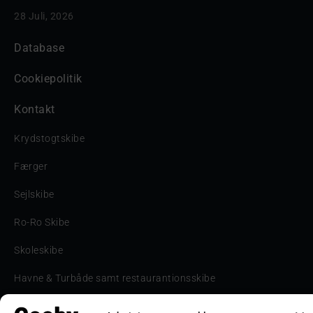
28 Juli, 2026
Database
Cookiepolitik
Kontakt
Krydstogtskibe
Færger
Sejlskibe
Ro-Ro Skibe
Skoleskibe
Havne & Turbåde samt restaurantionsskibe
Havne og Turbåde