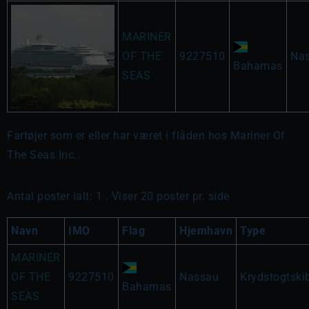
MARINER
OF THE
9227510
Na
Bahamas
SEAS
Fartøjer som er eller har været i flåden hos Mariner Of
The Seas Inc..
Antal poster ialt: 1 . Viser 20 poster pr. side
Navn
IMO
Flag
Hjemhavn
Type
MARINER
OF THE
9227510
Nassau
Krydstogtski
Bahamas
SEAS