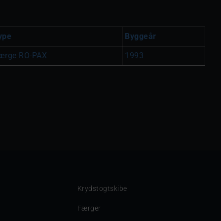
ype
Byggeår
ærge RO-PAX
1993
Krydstogtskibe
Færger