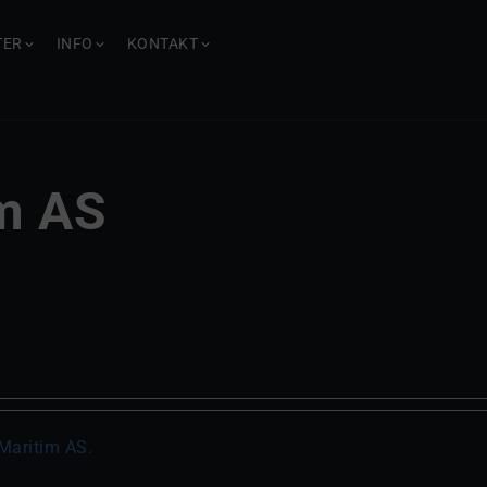
TER
INFO
KONTAKT
im AS
 Maritim AS.