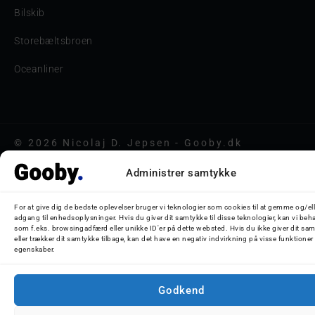
Bilskib
Storebæltsbroen
Oceanliner
© 2026 Nicolaj D. Jepsen - Gooby.dk
Administrer samtykke
For at give dig de bedste oplevelser bruger vi teknologier som cookies til at gemme og/ell
adgang til enhedsoplysninger. Hvis du giver dit samtykke til disse teknologier, kan vi beh
som f.eks. browsingadfærd eller unikke ID'er på dette websted. Hvis du ikke giver dit sa
eller trækker dit samtykke tilbage, kan det have en negativ indvirkning på visse funktioner
egenskaber.
Godkend