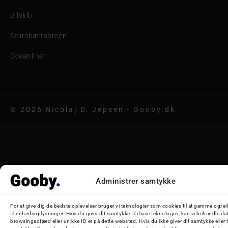
Bilskib
Storebæltsbroen
Oceanliner
© 2026 Nicolaj D. Jepsen - Gooby.dk
Administrer samtykke
For at give dig de bedste oplevelser bruger vi teknologier som cookies til at gemme og/el
til enhedsoplysninger. Hvis du giver dit samtykke til disse teknologier, kan vi behandle da
browsingadfærd eller unikke ID'er på dette websted. Hvis du ikke giver dit samtykke eller 