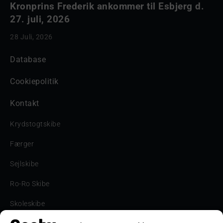
Kronprins Frederik ankommer til Esbjerg d.
27. juli, 2026
28 Juli, 2026
Database
Cookiepolitik
Kontakt
Krydstogtskibe
Færger
Sejlskibe
Ro-Ro Skibe
Skoleskibe