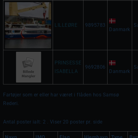
LILLEØRE
9895783
S
Danmark
PRINSESSE
9692806
S
ISABELLA
Danmark
Fartøjer som er eller har været i flåden hos Samsø
Rederi.
Antal poster ialt: 2 . Viser 20 poster pr. side
Navn
IMO
Flag
Hjemhavn
Type
Byg