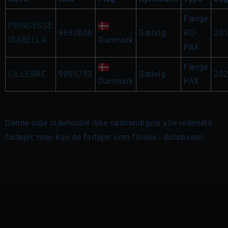
Færge
PRINSESSE
9692806
Sælvig
RO-
20
ISABELLA
Danmark
PAX
Færge
LILLEØRE
9895783
Sælvig
20
Danmark
PAX
Denne side indeholder ikke nødvendigvis alle rederiets
fartøjer, men kun de fartøjer som findes i databasen.