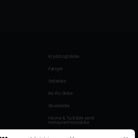
Krydstogtskibe
Færger
Sejlskibe
Ro-Ro Skibe
Skoleskibe
Havne & Turbåde samt
restaurantionsskibe
Havne og Turbåde