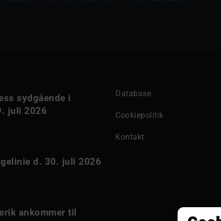
Database
ess sydgående i
. juli 2026
Cookiepolitik
Kontakt
elinie d. 30. juli 2026
erik ankommer til