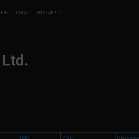
TER
INFO
KONTAKT
Ltd.
IMO
Flag
Hjemhav