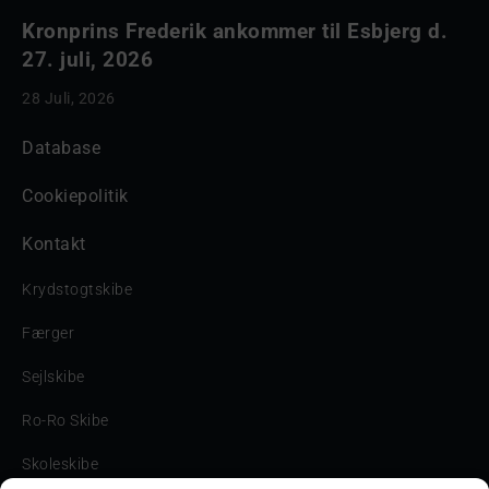
Kronprins Frederik ankommer til Esbjerg d.
27. juli, 2026
28 Juli, 2026
Database
Cookiepolitik
Kontakt
Krydstogtskibe
Færger
Sejlskibe
Ro-Ro Skibe
Skoleskibe