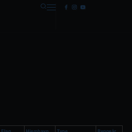
Flag
Hjemhavn
Type
Byggeår