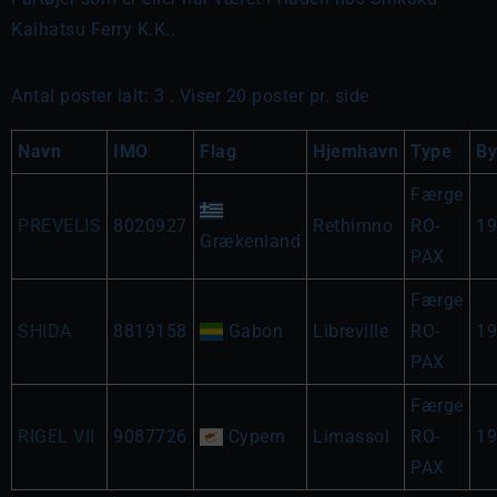
Kaihatsu Ferry K.K..
Antal poster ialt: 3 . Viser 20 poster pr. side
Navn
IMO
Flag
Hjemhavn
Type
By
Færge
PREVELIS
8020927
Rethimno
RO-
19
Grækenland
PAX
Færge
SHIDA
8819158
Gabon
Libreville
RO-
19
PAX
Færge
RIGEL VII
9087726
Cypern
Limassol
RO-
19
PAX