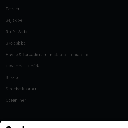
Færger
Sejlskibe
Ro-Ro Skibe
Skoleskibe
Havne & Turbåde samt restaurantionsskibe
Havne og Turbåde
Bilskib
Storebæltsbroen
Oceanliner