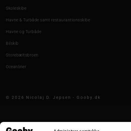
Skoleskibe
Havne & Turbåde samt restaurantionsskibe
Havne og Turbåde
Bilskib
Storebæltsbroen
Oceanliner
© 2026 Nicolaj D. Jepsen - Gooby.dk