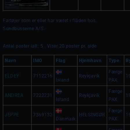
Fartøjer som er eller har været i flåden hos
Sundbusserne A/S.
Antal poster ialt: 5 . Viser 20 poster pr. side
Navn
IMO
Flag
Hjemhavn
Type
B
Færge
ELDEY
7112216
Reykjavík
1
Island
PAX
Færge
ANDREA
7222231
Reykjavík
1
Island
PAX
Færge
JEPPE
7369132
HELSINGØR
1
Danmark
PAX