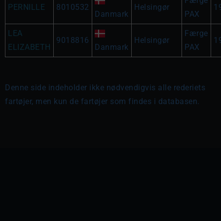
Færge
PERNILLE
8010532
Helsingør
1
Danmark
PAX
LEA
Færge
9018816
Helsingør
1
ELIZABETH
Danmark
PAX
Denne side indeholder ikke nødvendigvis alle rederiets
fartøjer, men kun de fartøjer som findes i databasen.