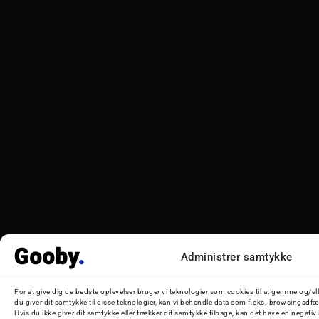
Administrer samtykke
For at give dig de bedste oplevelser bruger vi teknologier som cookies til at gemme og/el
du giver dit samtykke til disse teknologier, kan vi behandle data som f.eks. browsingadfær
Hvis du ikke giver dit samtykke eller trækker dit samtykke tilbage, kan det have en negativ