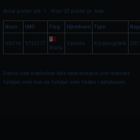
Antal poster ialt: 1 . Viser 20 poster pr. side
Navn
IMO
Flag
Hjemhavn
Type
Byg
AROYA
9733117
Valletta
Krydstogtskib
201
Malta
Denne side indeholder ikke nødvendigvis alle rederiets
fartøjer, men kun de fartøjer som findes i databasen.