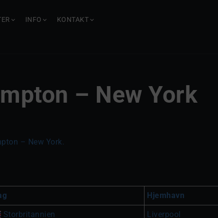
TER
INFO
KONTAKT
mpton – New York
mpton – New York.
ag
Hjemhavn
Storbritannien
Liverpool