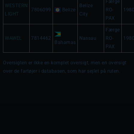
Færge
WESTERN
Belize
7806099
Belize
RO-
198
LIGHT
City
PAX
Færge
WAWEL
7814462
Nassau
RO-
198
Bahamas
PAX
Oversigten er ikke en komplet oversigt, men en oversigt
over de fartøjer i databasen, som har sejlet på ruten.