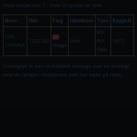
Antal poster ialt: 1 . Viser 20 poster pr. side
Navn
IMO
Flag
Hjemhavn
Type
Byggeår
RO-
SEA
7222762
Oslo
RO-
1972
CORONA
Norge
Skib
Oversigten er ikke en komplet oversigt, men en oversigt
over de fartøjer i databasen, som har sejlet på ruten.