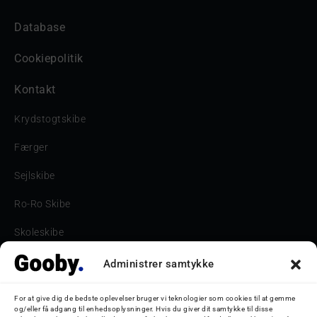
Database
Cookiepolitik
Kontakt
Krydstogtskibe
Færger
Sejlskibe
Ro-Ro Skibe
Skoleskibe
Havne & Turbåde samt restaurantionsskibe
Administrer samtykke
Havne og Turbåde
For at give dig de bedste oplevelser bruger vi teknologier som cookies til at gemme
og/eller få adgang til enhedsoplysninger. Hvis du giver dit samtykke til disse