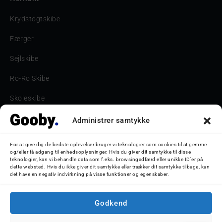
Krydstogtskibe
Færger
Sejlskibe
Ro-Ro Skibe
Skoleskibe
Havne & Turbåde samt restaurantionsskibe
Administrer samtykke
Havne og Turbåde
For at give dig de bedste oplevelser bruger vi teknologier som cookies til at gemme
og/eller få adgang til enhedsoplysninger. Hvis du giver dit samtykke til disse
Bilskib
teknologier, kan vi behandle data som f.eks. browsingadfærd eller unikke ID'er på
dette websted. Hvis du ikke giver dit samtykke eller trækker dit samtykke tilbage, kan
det have en negativ indvirkning på visse funktioner og egenskaber.
Storebæltsbroen
Oceanliner
Godkend