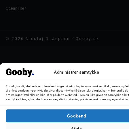
Oceanliner
© 2026 Nicolaj D. Jepsen - Gooby.dk
Administrer samtykke
For at give dig de bedste oplevelser bruger vi teknologier som cookies til at gemme og/el
til enhedsoplysninger. Hvis du giver dit samtykke til disse teknologier, kan vi behandle da
browsingadfærd eller unikke ID'er på dette websted. Hvis du ikke giver dit samtykke eller 
samtykke tilbage, kan det have en negativ indvirkning på visse funktioner og egenskaber.
Godkend
Afvis