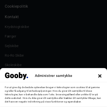
Cookiepolitik
Kontakt
Krydstogtskibe
Færger
Sejlskibe
Ro-Ro Skibe
Skoleskibe
Havne & Turbåde samt restaurantionsskibe
Administrer samtykke
Havne og Turbåde
For at give dig de bedste oplevelser bruger vi teknologier som cookies til at gemme
og/eller få adgang til enhedsoplysninger. Hvis du giver dit samtykke til disse
Bilskib
teknologier, kan vi behandle data som f.eks. browsingadfærd eller unikke ID'er på
dette websted. Hvis du ikke giver dit samtykke eller trækker dit samtykke tilbage, kan
det have en negativ indvirkning på visse funktioner og egenskaber.
Storebæltsbroen