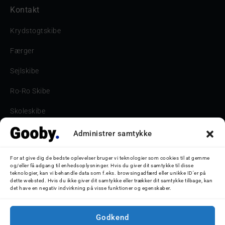
Kontakt
Krydstogtskibe
Færger
Sejlskibe
Ro-Ro Skibe
Skoleskibe
Havne & Turbåde samt restaurantionsskibe
Administrer samtykke
Havne og Turbåde
For at give dig de bedste oplevelser bruger vi teknologier som cookies til at gemme
og/eller få adgang til enhedsoplysninger. Hvis du giver dit samtykke til disse
Bilskib
teknologier, kan vi behandle data som f.eks. browsingadfærd eller unikke ID'er på
dette websted. Hvis du ikke giver dit samtykke eller trækker dit samtykke tilbage, kan
det have en negativ indvirkning på visse funktioner og egenskaber.
Storebæltsbroen
Oceanliner
Godkend