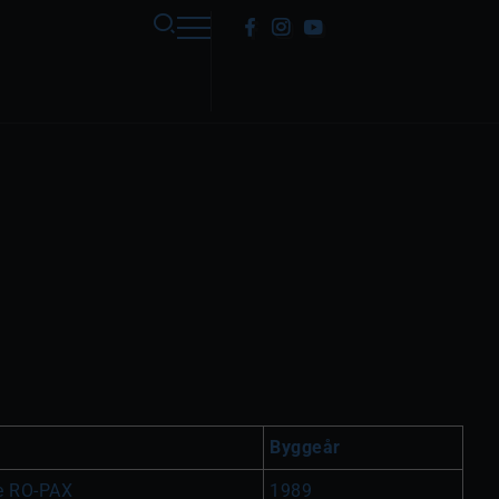
Byggeår
e RO-PAX
1989