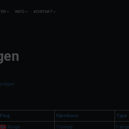
TER
INFO
KONTAKT
gen
rsvågen.
Flag
Hjemhavn
Type
Norge
Tromsø
Færg