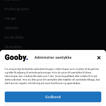
Krydstogtskibe
Færger
Sejlskibe
Ro-Ro Skibe
Skoleskibe
Havne & Turbåde samt restaurantionsskibe
Administrer samtykke
Havne og Turbåde
For at give dig de bedste oplevelser bruger vi teknologier som cookies til at gemme
og/eller få adgang til enhedsoplysninger. Hvis du giver dit samtykke til disse
Bilskib
teknologier, kan vi behandle data som f.eks. browsingadfærd eller unikke ID'er på
dette websted. Hvis du ikke giver dit samtykke eller trækker dit samtykke tilbage, kan
det have en negativ indvirkning på visse funktioner og egenskaber.
Storebæltsbroen
Oceanliner
Godkend