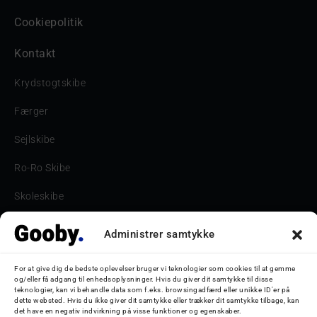
Cookiepolitik
Kontakt
Krydstogtskibe
Færger
Sejlskibe
Ro-Ro Skibe
Skoleskibe
Havne & Turbåde samt restaurantionsskibe
Administrer samtykke
Havne og Turbåde
For at give dig de bedste oplevelser bruger vi teknologier som cookies til at gemme
og/eller få adgang til enhedsoplysninger. Hvis du giver dit samtykke til disse
Bilskib
teknologier, kan vi behandle data som f.eks. browsingadfærd eller unikke ID'er på
dette websted. Hvis du ikke giver dit samtykke eller trækker dit samtykke tilbage, kan
Storebæltsbroen
det have en negativ indvirkning på visse funktioner og egenskaber.