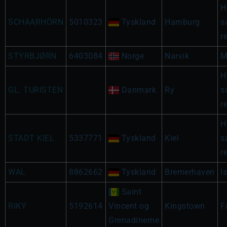
H
SCHAARHÖRN
5010323
Tyskland
Hamburg
s
r
STYRBJØRN
6403084
Norge
Narvik
M
H
GL. TURISTEN
Danmark
Ry
s
r
H
STADT KIEL
5337771
Tyskland
Kiel
s
r
WAL
8862662
Tyskland
Bremerhaven
I
Saint
RIKY
5192614
Vincent og
Kingstown
F
Grenadinerne