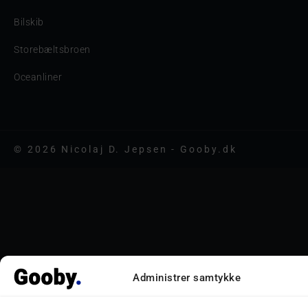
Bilskib
Storebæltsbroen
Oceanliner
© 2026 Nicolaj D. Jepsen - Gooby.dk
Administrer samtykke