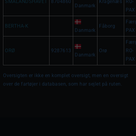
SMÅLANDSHAVET
8704860
Kragenæs
RO-
Danmark
PAX
Fær
BERTHA-K
Fåborg
Danmark
PAX
Fær
ORØ
9287613
Orø
RO-
Danmark
PAX
Oversigten er ikke en komplet oversigt, men en oversigt
over de fartøjer i databasen, som har sejlet på ruten.