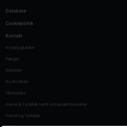
Database
Cookiepolitik
Kontakt
Krydstogtskibe
Færger
Sejlskibe
Ro-Ro Skibe
Skoleskibe
Havne & Turbåde samt restaurantionsskibe
Havne og Turbåde