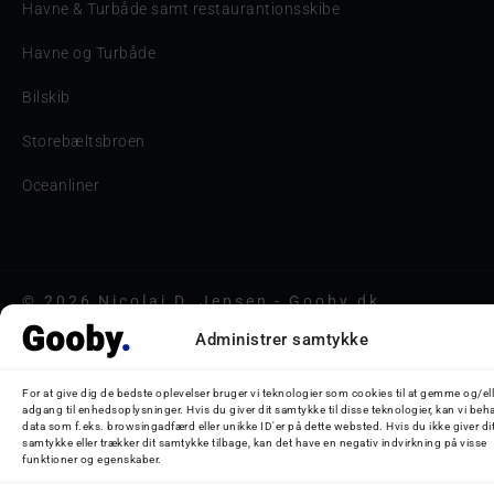
Havne & Turbåde samt restaurantionsskibe
Havne og Turbåde
Bilskib
Storebæltsbroen
Oceanliner
© 2026 Nicolaj D. Jepsen - Gooby.dk
Administrer samtykke
For at give dig de bedste oplevelser bruger vi teknologier som cookies til at gemme og/ell
adgang til enhedsoplysninger. Hvis du giver dit samtykke til disse teknologier, kan vi beh
data som f.eks. browsingadfærd eller unikke ID'er på dette websted. Hvis du ikke giver di
samtykke eller trækker dit samtykke tilbage, kan det have en negativ indvirkning på visse
funktioner og egenskaber.