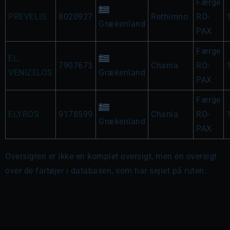
Færge
PREVELIS
8020927
Rethimno
RO-
Grækenland
PAX
Færge
EL.
7907673
Chania
RO-
VENIZELOS
Grækenland
PAX
Færge
ELYROS
9178599
Chania
RO-
Grækenland
PAX
Oversigten er ikke en komplet oversigt, men en oversigt
over de fartøjer i databasen, som har sejlet på ruten.